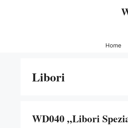
Zum
W
Inhalt
springen
Home
Libori
WD040 „Libori Spezi