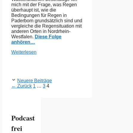
mich mit der Frage, was Regen
überhaupt ist, wie die
Bedingungen für Regen in
Paderborn grundsätzlich sind und
vergleiche die Regensituation mit
anderen Orten in Nordrhein-
Westfalen.
Diese Folge
anhören…
Weiterlesen
Neuere Beiträge
Seite
Seite
Seite
←
Zurück
1
…
3
4
Podcast
frei