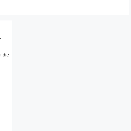
r
h die