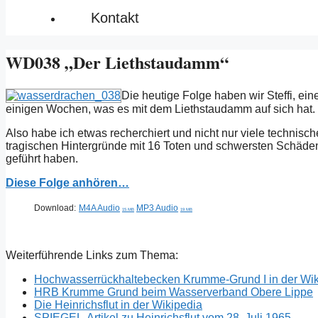
Kontakt
WD038 „Der Liethstaudamm“
Die heutige Folge haben wir Steffi, ei
einigen Wochen, was es mit dem Liethstaudamm auf sich hat.
Also habe ich etwas recherchiert und nicht nur viele technis
tragischen Hintergründe mit 16 Toten und schwersten Schäde
geführt haben.
Diese Folge anhören…
Download:
M4A Audio
MP3 Audio
15 MB
19 MB
Weiterführende Links zum Thema:
Hochwasserrückhaltebecken Krumme-Grund I in der Wik
HRB Krumme Grund beim Wasserverband Obere Lippe
Die Heinrichsflut in der Wikipedia
SPIEGEL-Artikel zu Heinrichsflut vom 28. Juli 1965