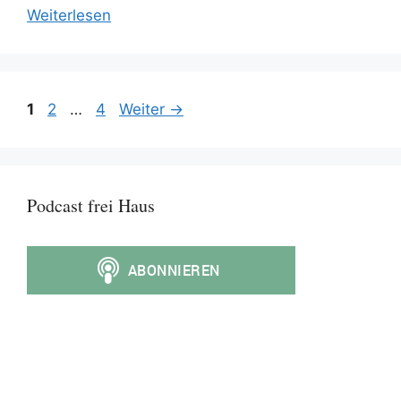
Weiterlesen
Seite
Seite
Seite
1
2
…
4
Weiter
→
Podcast frei Haus