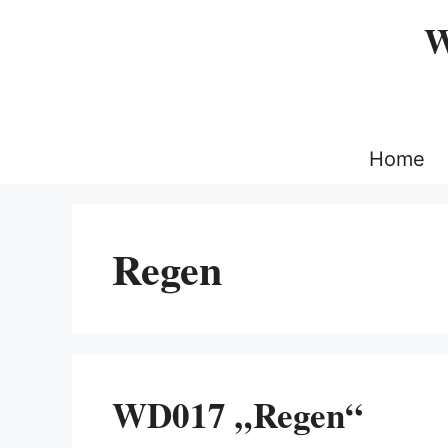
Zum
W
Inhalt
springen
Home
Regen
WD017 „Regen“